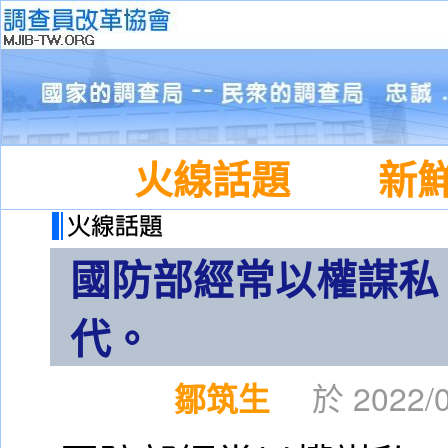
火線話題
新
國防部經常以權謀私
代。
鄒筑生
於 2022/0