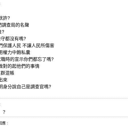
:
默許?
們調查局的名聲
?
操守都沒有嗎?
們保護人民 不讓人民所傷害
用權力中飽私囊
就職時的宣示你們都忘了嗎?
做對的起他們的事情
這群混帳
出來
明身分說自己是調查官嗎?
:
」？
 回應 :