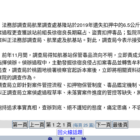
法務部調查局航業調查處基隆站於2019年遺失扣押中的6.5公
案過程更查獲該站前組長徐宿良長期竊占、盜賣扣押毒品；監院
案糾正法務部調查局、航業處及航基站。對此，調查局今表示接
，前年11月間，調查局得知航基站保管毒品流向不明，立即責成
指揮偵辦。偵辦過程中，主動發掘徐宿良侵占扣案毒品並轉售牟
追查，調查局於桃園地檢署檢察官起訴本案後，立即將相關資料
察院的調查作為。
調查局立即針對案件管控流程、扣押物保管制度、毒品鑑定機制
糾正調查局立案偵處過程草率、未落實案件進度的管控等缺失，
抱持追求事實真相，查辦到底、絕不護短的態度，痛定思痛，不
第一頁
上一頁
第
1
之
1
頁
下一頁
最後頁
(每頁
25
篇)
回火線話題
參與討論