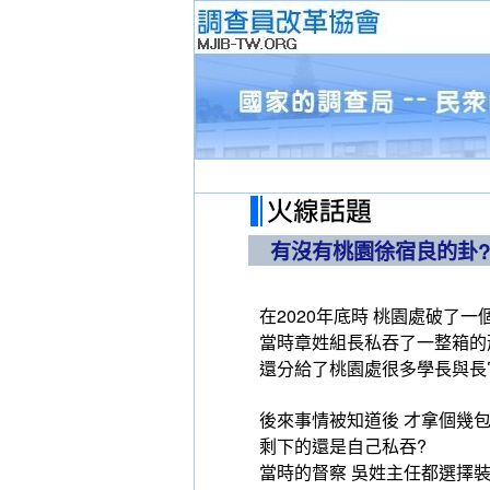
有沒有桃園徐宿良的卦?
在2020年底時 桃園處破了
當時章姓組長私吞了一整箱的
還分給了桃園處很多學長與長
後來事情被知道後 才拿個幾
剩下的還是自己私吞?
當時的督察 吳姓主任都選擇裝