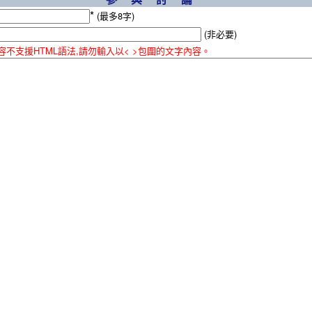
*
(最多8字)
(非必要)
容不支援HTML語法,請勿輸入以< >包圍的文字內容。