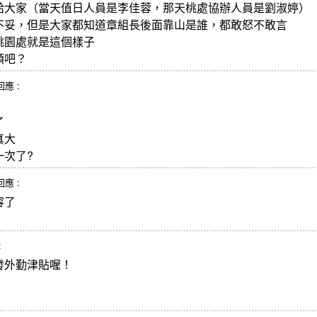
給大家（當天值日人員是李佳蓉，那天桃處協辦人員是劉淑婷）
不妥，但是大家都知道章組長後面靠山是誰，都敢怒不敢言
桃園處就是這個樣子
頓吧？
 回應 :
了
真大
一次了?
 回應 :
容了
:
發外勤津貼喔！