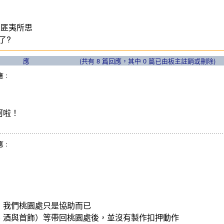
人匪夷所思
了?
應
(共有
8
篇回應，其中
0
篇已由板主註銷或刪除)
應 :
河啦！
應 :
，我們桃園處只是協助而已
、酒與首飾）等帶回桃園處後，並沒有製作扣押動作