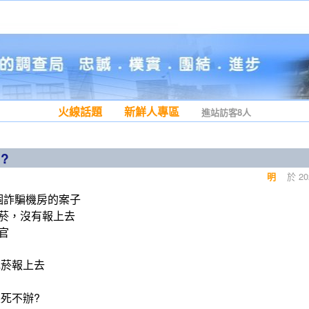
火線話題
新鮮人專區
進站訪客8人
?
明
於 202
一個詐騙機房的案子
菸，沒有報上去
官
包菸報上去
死不辦?