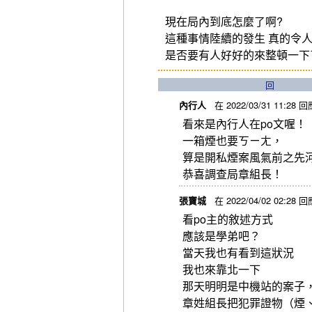
現在局內到底怎麼了啊?
這種事情陸續的發生 真的令
是否要有人好好的來整頓一下
回
內行人
在 2022/03/31 11:28 回
看來是內行人在po文喔！
一箱煙也要ㄎㄧㄤ，
算是開私煙案風氣前之先
恭喜調查局章組長！
張寶城
在 2022/04/02 02:28 回
看po主的敘述方式
應該是學弟吧？
當天我也有看到這狀況
我也來靠北一下
那天明明是中機站的案子
章姓組長把犯罪證物（煙