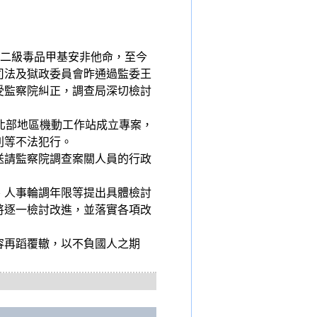
斤二級毒品甲基安非他命，至今
司法及獄政委員會昨通過監委王
受監察院糾正，調查局深切檢討
北部地區機動工作站成立專案，
利等不法犯行。
送請監察院調查案關人員的行政
、人事輪調年限等提出具體檢討
將逐一檢討改進，並落實各項改
容再蹈覆轍，以不負國人之期