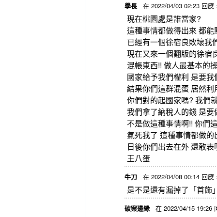
學長
在 2022/04/03 02:23 回應 
現在桃園處是誰當家?
這種事情都做得出來 都能
已經有一個徐宿良敗壞我
現在又來一個翻版的徐宿良
混帳東西!! 做人最基本的
國家給予我們權利 是要我
結果你們這群混蛋 居然利
你們對的起國家嗎? 我們
我們拿了納稅人的錢 是要
不是做這種事情啊!! 你們
氣死我了 這種事情都做的
日後你們出去在外 還敢表
王八蛋
牛刀
在 2022/04/08 00:14 回應 
是不是還有漏掉了「首飾
破案邊緣
在 2022/04/15 19:26