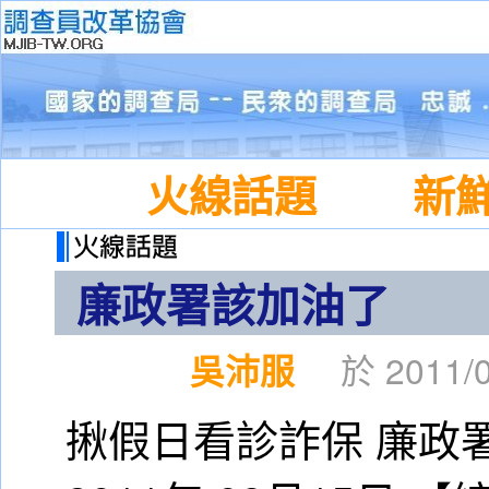
火線話題
新
廉政署該加油了
吳沛服
於 2011/0
揪假日看診詐保 廉政